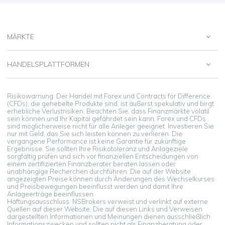
MÄRKTE
HANDELSPLATTFORMEN
Risikowarnung: Der Handel mit Forex und Contracts for Difference
(CFDs), die gehebelte Produkte sind, ist äußerst spekulativ und birgt
erhebliche Verlustrisiken. Beachten Sie, dass Finanzmärkte volatil
sein können und Ihr Kapital gefährdet sein kann. Forex und CFDs
sind möglicherweise nicht für alle Anleger geeignet. Investieren Sie
nur mit Geld, das Sie sich leisten können zu verlieren. Die
vergangene Performance ist keine Garantie für zukünftige
Ergebnisse. Sie sollten Ihre Risikotoleranz und Anlageziele
sorgfältig prüfen und sich vor finanziellen Entscheidungen von
einem zertifizierten Finanzberater beraten lassen oder
unabhängige Recherchen durchführen. Die auf der Website
angezeigten Preise können durch Änderungen des Wechselkurses
und Preisbewegungen beeinflusst werden und damit Ihre
Anlageerträge beeinflussen.
Haftungsausschluss: NSBrokers verweist und verlinkt auf externe
Quellen auf dieser Website. Die auf diesen Links und Verweisen
dargestellten Informationen und Meinungen dienen ausschließlich
Informationszwecken und sollten nicht als Finanzberatung oder