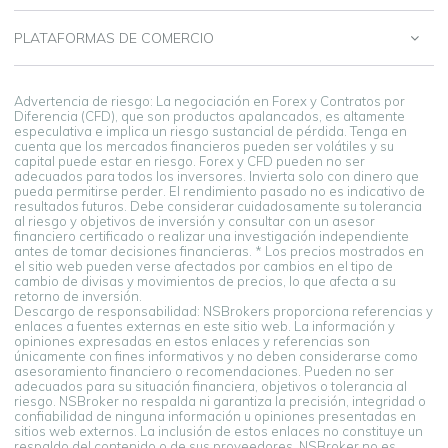
PLATAFORMAS DE COMERCIO
Advertencia de riesgo: La negociación en Forex y Contratos por
Diferencia (CFD), que son productos apalancados, es altamente
especulativa e implica un riesgo sustancial de pérdida. Tenga en
cuenta que los mercados financieros pueden ser volátiles y su
capital puede estar en riesgo. Forex y CFD pueden no ser
adecuados para todos los inversores. Invierta solo con dinero que
pueda permitirse perder. El rendimiento pasado no es indicativo de
resultados futuros. Debe considerar cuidadosamente su tolerancia
al riesgo y objetivos de inversión y consultar con un asesor
financiero certificado o realizar una investigación independiente
antes de tomar decisiones financieras. * Los precios mostrados en
el sitio web pueden verse afectados por cambios en el tipo de
cambio de divisas y movimientos de precios, lo que afecta a su
retorno de inversión.
Descargo de responsabilidad: NSBrokers proporciona referencias y
enlaces a fuentes externas en este sitio web. La información y
opiniones expresadas en estos enlaces y referencias son
únicamente con fines informativos y no deben considerarse como
asesoramiento financiero o recomendaciones. Pueden no ser
adecuados para su situación financiera, objetivos o tolerancia al
riesgo. NSBroker no respalda ni garantiza la precisión, integridad o
confiabilidad de ninguna información u opiniones presentadas en
sitios web externos. La inclusión de estos enlaces no constituye un
respaldo del contenido o de sus proveedores. NSBroker no es