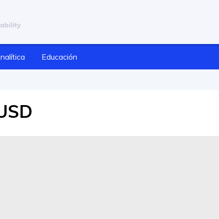
ability
nalítica
Educación
/USD