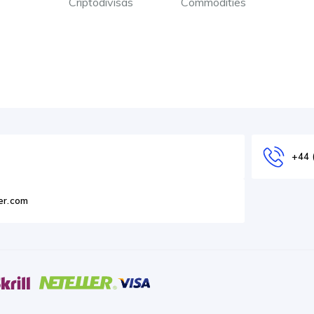
Criptodivisas
Commodities
+44 
er.com