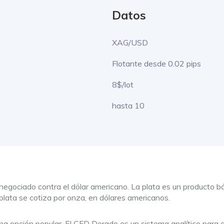
Datos
XAG/USD
Flotante desde 0.02 pips
8$/lot
hasta 10
egociado contra el dólar americano. La plata es un producto bá
 plata se cotiza por onza, en dólares americanos.
na opción popular. El CFD Dorado es un sistema analítico para