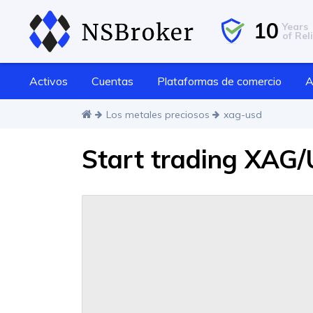
10
Years
of Reli
Activos
Cuentas
Plataformas de comercio
A
Los metales preciosos
xag-usd
Start trading XAG