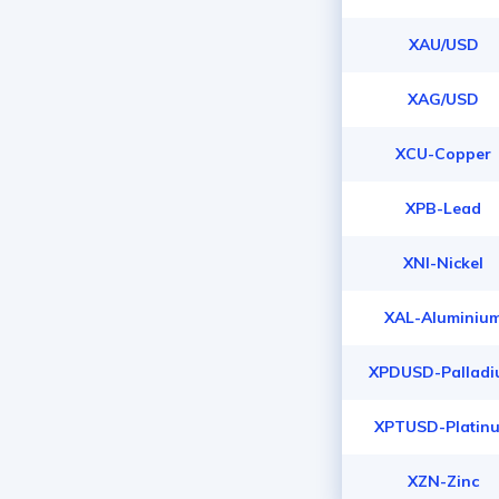
XAU/USD
XAG/USD
XCU-Copper
XPB-Lead
XNI-Nickel
XAL-Aluminiu
XPDUSD-Pallad
XPTUSD-Platin
XZN-Zinc