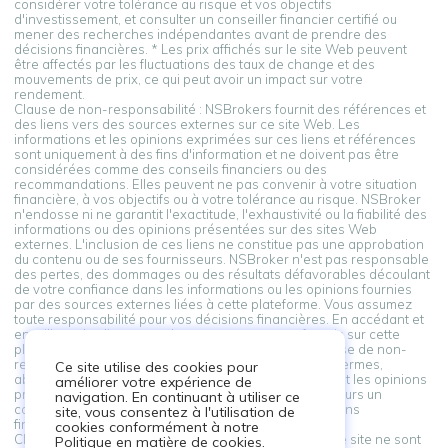
considérer votre tolérance au risque et vos objectifs
d'investissement, et consulter un conseiller financier certifié ou
mener des recherches indépendantes avant de prendre des
décisions financières. * Les prix affichés sur le site Web peuvent
être affectés par les fluctuations des taux de change et des
mouvements de prix, ce qui peut avoir un impact sur votre
rendement.
Clause de non-responsabilité : NSBrokers fournit des références et
des liens vers des sources externes sur ce site Web. Les
informations et les opinions exprimées sur ces liens et références
sont uniquement à des fins d'information et ne doivent pas être
considérées comme des conseils financiers ou des
recommandations. Elles peuvent ne pas convenir à votre situation
financière, à vos objectifs ou à votre tolérance au risque. NSBroker
n'endosse ni ne garantit l'exactitude, l'exhaustivité ou la fiabilité des
informations ou des opinions présentées sur des sites Web
externes. L'inclusion de ces liens ne constitue pas une approbation
du contenu ou de ses fournisseurs. NSBroker n'est pas responsable
des pertes, des dommages ou des résultats défavorables découlant
de votre confiance dans les informations ou les opinions fournies
par des sources externes liées à cette plateforme. Vous assumez
toute responsabilité pour vos décisions financières. En accédant et
en utilisant les liens vers des sources externes fournis sur cette
plateforme, vous reconnaissez et acceptez cette clause de non-
responsabilité. Si vous n'êtes pas d'accord avec ces termes,
Ce site utilise des cookies pour
abstenez-vous de vous appuyer sur les informations et les opinions
améliorer votre expérience de
présentées par des sources externes. Consultez toujours un
navigation. En continuant à utiliser ce
conseiller professionnel avant de prendre des décisions
site, vous consentez à l'utilisation de
financières.
cookies conformément à notre
Clause de non-responsabilité : Les informations sur ce site ne sont
Politique en matière de cookies.