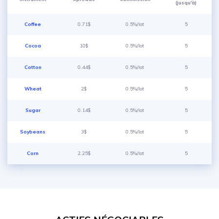
(jusqu'à)
Coffee
0.71$
0.5%/lot
5
Cocoa
10$
0.5%/lot
5
Cotton
0.44$
0.5%/lot
5
Wheat
2$
0.5%/lot
5
Sugar
0.14$
0.5%/lot
5
Soybeans
3$
0.5%/lot
5
Corn
2.25$
0.5%/lot
5