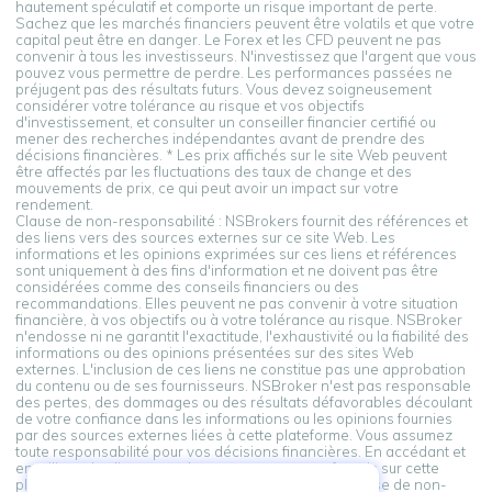
hautement spéculatif et comporte un risque important de perte.
Sachez que les marchés financiers peuvent être volatils et que votre
capital peut être en danger. Le Forex et les CFD peuvent ne pas
convenir à tous les investisseurs. N'investissez que l'argent que vous
pouvez vous permettre de perdre. Les performances passées ne
préjugent pas des résultats futurs. Vous devez soigneusement
considérer votre tolérance au risque et vos objectifs
d'investissement, et consulter un conseiller financier certifié ou
mener des recherches indépendantes avant de prendre des
décisions financières. * Les prix affichés sur le site Web peuvent
être affectés par les fluctuations des taux de change et des
mouvements de prix, ce qui peut avoir un impact sur votre
rendement.
Clause de non-responsabilité : NSBrokers fournit des références et
des liens vers des sources externes sur ce site Web. Les
informations et les opinions exprimées sur ces liens et références
sont uniquement à des fins d'information et ne doivent pas être
considérées comme des conseils financiers ou des
recommandations. Elles peuvent ne pas convenir à votre situation
financière, à vos objectifs ou à votre tolérance au risque. NSBroker
n'endosse ni ne garantit l'exactitude, l'exhaustivité ou la fiabilité des
informations ou des opinions présentées sur des sites Web
externes. L'inclusion de ces liens ne constitue pas une approbation
du contenu ou de ses fournisseurs. NSBroker n'est pas responsable
des pertes, des dommages ou des résultats défavorables découlant
de votre confiance dans les informations ou les opinions fournies
par des sources externes liées à cette plateforme. Vous assumez
toute responsabilité pour vos décisions financières. En accédant et
en utilisant les liens vers des sources externes fournis sur cette
plateforme, vous reconnaissez et acceptez cette clause de non-