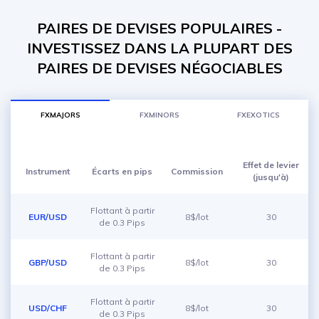
PAIRES DE DEVISES POPULAIRES -
INVESTISSEZ DANS LA PLUPART DES
PAIRES DE DEVISES NÉGOCIABLES
FXMAJORS
FXMINORS
FXEXOTICS
Effet de levier
Instrument
Écarts en pips
Commission
(jusqu'à)
Flottant à partir
EUR/USD
8$/lot
30
de 0.3 Pips
Flottant à partir
GBP/USD
8$/lot
30
de 0.3 Pips
Flottant à partir
USD/CHF
8$/lot
30
de 0.3 Pips