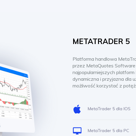
METATRADER 5
Platforma handlowa MetaTra
przez MetaQuotes Software C
najpopularniejszych platfor
dynamiczna i przyjazna dla 
możliwość korzystać z potężn
MetaTrader 5 dla IOS
MetaTrader 5 dla PC