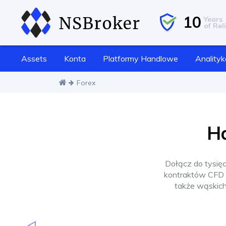
10
Years
of Reli
Assets
Konta
Platformy Handlowe
Analityk
Forex
Ha
Dołącz do tysięc
kontraktów CFD n
także wąskich