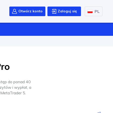
PL
Otwórz konto
Zaloguj się
Pro
ostęp do ponad 40
zytów i wypłat, a
 MetaTrader 5.