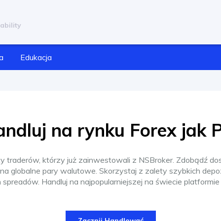
ability
a
Edukacja
ndluj na rynku Forex jak 
y traderów, którzy już zainwestowali z NSBroker. Zdobądź d
a globalne pary walutowe. Skorzystaj z zalety szybkich depo
 spreadów. Handluj na najpopularniejszej na świecie platformie
Zacznij Handlować