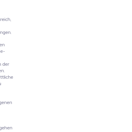
reich,
ingen.
ien
ne-
n der
en.
ttliche
u
igenen
 gehen