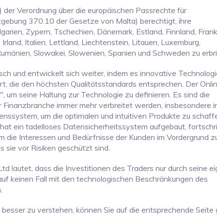
 der Verordnung über die europäischen Passrechte für
ebung 370.10 der Gesetze von Malta) berechtigt, ihre
ulgarien, Zypern, Tschechien, Dänemark, Estland, Finnland, Frank
Irland, Italien, Lettland, Liechtenstein, Litauen, Luxemburg,
Rumänien, Slowakei, Slowenien, Spanien und Schweden zu erbr
h und entwickelt sich weiter, indem es innovative Technolog
rt, die den höchsten Qualitätsstandards entsprechen. Der Onli
, um seine Haltung zur Technologie zu definieren. Es sind die
er Finanzbranche immer mehr verbreitet werden, insbesondere i
enssystem, um die optimalen und intuitiven Produkte zu schaff
t ein tadelloses Datensicherheitssystem aufgebaut, fortschri
um die Interessen und Bedürfnisse der Kunden im Vordergrund z
ss sie vor Risiken geschützt sind.
 lautet, dass die Investitionen des Traders nur durch seine e
f keinen Fall mit den technologischen Beschränkungen des
.
 besser zu verstehen, können Sie auf die entsprechende Seite