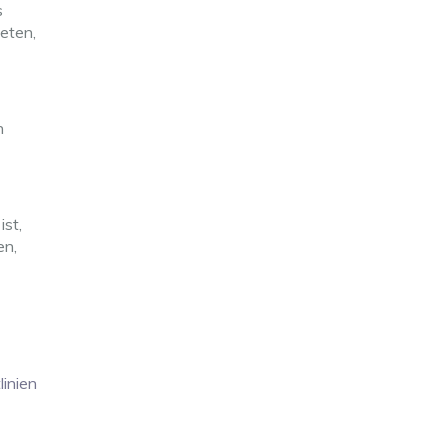
s
eten,
n
st,
en,
linien