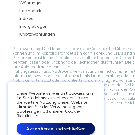
Währungen
Edelmetalle
Indizes
Energieträger
Kryptowährungen
Risikowarnung: Der Handel mit Forex und Contracts for Difference (
können und Ihr Kapital gefährdet sein kann. Forex und CFDs sind mö
Performance ist keine Garantie für zukünftige Ergebnisse. Sie soll
beraten lassen oder unabhängige Recherchen durchführen. Die 
Ihre Anlageerträge beeinflussen.
Haftungsausschluss: NSBrokers verweist und verlinkt auf externe 
Informationszwecken und sollten nicht als Finanzberatung oder Empf
NSBroker unterstützt oder garantiert nicht die Richtigkeit, Volls
stellt keine Empfehlung des Inhalts oder seiner Anbieter dar. NSBr
Meinungen ergeben, die von externen Quellen verlinkt werden. Sie
Diese Website verwendet Cookies, um
auf dieser Plattform erkennen Sie diesen Haftungsausschluss an u
Ihr Surferlebnis zu verbessern. Durch
präsentierten Informationen und Meinungen zu verlassen. Konsult
die weitere Nutzung dieser Website
Haftungsausschluss: Informationen auf dieser Website richten sic
stimmen Sie der Verwendung von
Vorschriften verstoßen würde.
Cookies gemäß unserer Cookie-
Richtlinie zu.
Akzeptieren und schließen