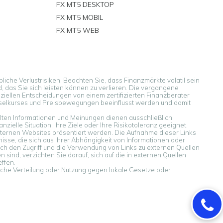
FX MT5 DESKTOP
FX MT5 MOBIL
FX MT5 WEB
liche Verlustrisiken. Beachten Sie, dass Finanzmärkte volatil sein
d, das Sie sich leisten können zu verlieren. Die vergangene
anziellen Entscheidungen von einem zertifizierten Finanzberater
selkurses und Preisbewegungen beeinflusst werden und damit
llten Informationen und Meinungen dienen ausschließlich
ielle Situation, Ihre Ziele oder Ihre Risikotoleranz geeignet.
 externen Websites präsentiert werden. Die Aufnahme dieser Links
nisse, die sich aus Ihrer Abhängigkeit von Informationen oder
rch den Zugriff und die Verwendung von Links zu externen Quellen
ind, verzichten Sie darauf, sich auf die in externen Quellen
ffen.
olche Verteilung oder Nutzung gegen lokale Gesetze oder