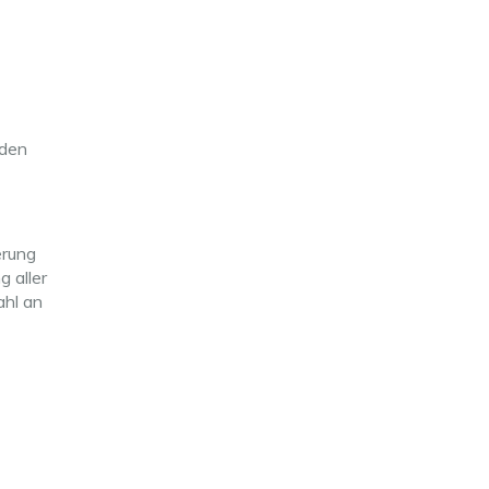
rden
erung
 aller
ahl an