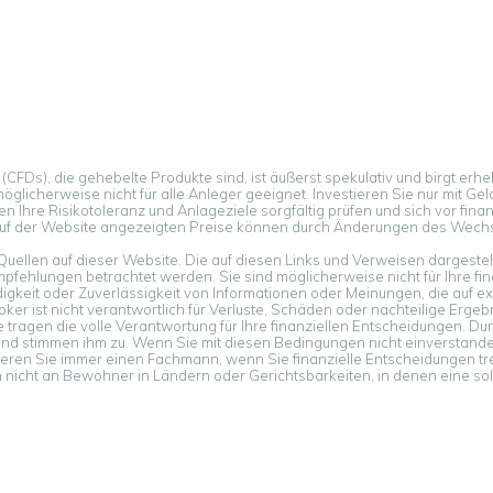
CFDs), die gehebelte Produkte sind, ist äußerst spekulativ und birgt erheb
glicherweise nicht für alle Anleger geeignet. Investieren Sie nur mit Gel
ten Ihre Risikotoleranz und Anlageziele sorgfältig prüfen und sich vor fin
auf der Website angezeigten Preise können durch Änderungen des Wech
Quellen auf dieser Website. Die auf diesen Links und Verweisen dargeste
ehlungen betrachtet werden. Sie sind möglicherweise nicht für Ihre finanz
tändigkeit oder Zuverlässigkeit von Informationen oder Meinungen, die auf
oker ist nicht verantwortlich für Verluste, Schäden oder nachteilige Ergeb
 tragen die volle Verantwortung für Ihre finanziellen Entscheidungen. Du
nd stimmen ihm zu. Wenn Sie mit diesen Bedingungen nicht einverstanden s
ieren Sie immer einen Fachmann, wenn Sie finanzielle Entscheidungen tre
h nicht an Bewohner in Ländern oder Gerichtsbarkeiten, in denen eine s