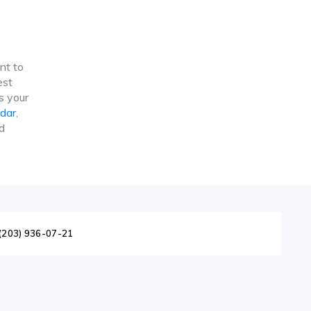
nt to
est
s your
dar
,
d
(203) 936-07-21