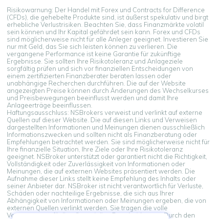
Risikowarnung: Der Handel mit Forex und Contracts for Difference
(CFDs), die gehebelte Produkte sind, ist äußerst spekulativ und birgt
erhebliche Verlustrisiken. Beachten Sie, dass Finanzmärkte volatil
sein können und Ihr Kapital gefährdet sein kann. Forex und CFDs
sind möglicherweise nicht für alle Anleger geeignet. Investieren Sie
nur mit Geld, das Sie sich leisten können zu verlieren. Die
vergangene Performance ist keine Garantie für zukünftige
Ergebnisse. Sie sollten Ihre Risikotoleranz und Anlageziele
sorgfältig prüfen und sich vor finanziellen Entscheidungen von
einem zertifizierten Finanzberater beraten lassen oder
unabhängige Recherchen durchführen. Die auf der Website
angezeigten Preise können durch Änderungen des Wechselkurses
und Preisbewegungen beeinflusst werden und damit Ihre
Anlageerträge beeinflussen.
Haftungsausschluss: NSBrokers verweist und verlinkt auf externe
Quellen auf dieser Website. Die auf diesen Links und Verweisen
dargestellten Informationen und Meinungen dienen ausschließlich
Informationszwecken und sollten nicht als Finanzberatung oder
Empfehlungen betrachtet werden. Sie sind möglicherweise nicht für
Ihre finanzielle Situation, Ihre Ziele oder Ihre Risikotoleranz
geeignet. NSBroker unterstützt oder garantiert nicht die Richtigkeit,
Vollständigkeit oder Zuverlässigkeit von Informationen oder
Meinungen, die auf externen Websites präsentiert werden. Die
Aufnahme dieser Links stellt keine Empfehlung des Inhalts oder
seiner Anbieter dar. NSBroker ist nicht verantwortlich für Verluste,
Schäden oder nachteilige Ergebnisse, die sich aus Ihrer
Abhängigkeit von Informationen oder Meinungen ergeben, die von
externen Quellen verlinkt werden. Sie tragen die volle
Verantwortung für Ihre finanziellen Entscheidungen. Durch den