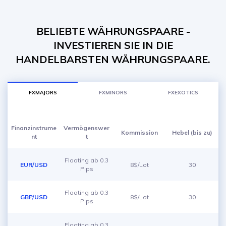
BELIEBTE WÄHRUNGSPAARE -
INVESTIEREN SIE IN DIE
HANDELBARSTEN WÄHRUNGSPAARE.
FXMAJORS
FXMINORS
FXEXOTICS
Finanzinstrume
Vermögenswer
Kommission
Hebel (bis zu)
nt
t
Floating ab 0.3
EUR/USD
8$/Lot
30
Pips
Floating ab 0.3
GBP/USD
8$/Lot
30
Pips
Floating ab 0.3