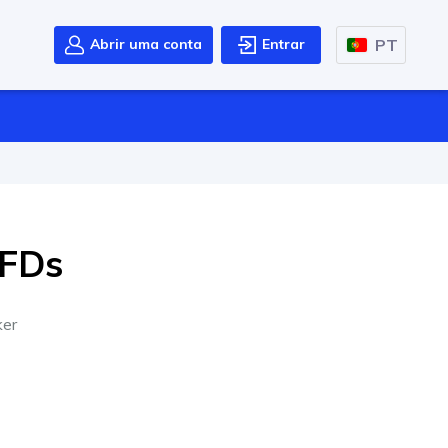
PT
Abrir uma conta
Entrar
CFDs
ker