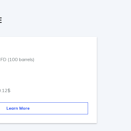
E
CFD (100 barrels)
0.12$
Learn More