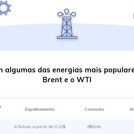
m algumas das energias mais populare
Brent e o WTI
s
Espalhamento
Comissão
A
A flutuar a partir de 0.12$
8$/lote