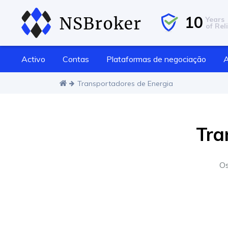
10
Years
of Reli
Activo
Contas
Plataformas de negociação
A
Transportadores de Energia
Tra
Os