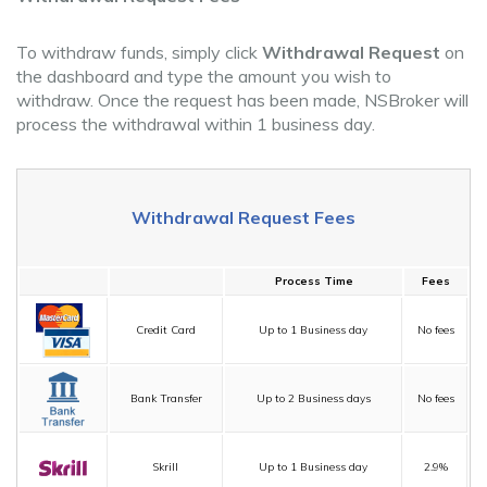
To withdraw funds, simply click
Withdrawal Request
on
the dashboard and type the amount you wish to
withdraw. Once the request has been made, NSBroker will
process the withdrawal within 1 business day.
Withdrawal Request Fees
Process Time
Fees
Credit Card
Up to 1 Business day
No fees
Bank Transfer
Up to 2 Business days
No fees
Skrill
Up to 1 Business day
2.9%