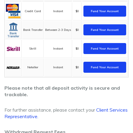
Credit Card
Instant
$0
Fund Your Account
Bank Transfer
Between 2-3 Days
$0
Fund Your Account
Skrill
Instant
$0
Fund Your Account
Neteller
Instant
$0
Fund Your Account
Please note that all deposit activity is secure and
trackable.
For further assistance, please contact your
Client Services
Representative.
Withdrawal Request Fees