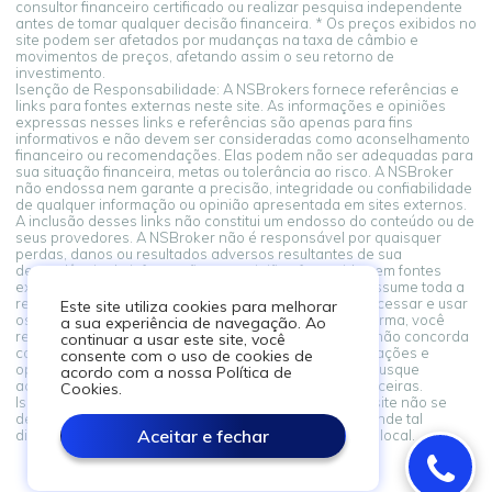
consultor financeiro certificado ou realizar pesquisa independente
antes de tomar qualquer decisão financeira. * Os preços exibidos no
site podem ser afetados por mudanças na taxa de câmbio e
movimentos de preços, afetando assim o seu retorno de
investimento.
Isenção de Responsabilidade: A NSBrokers fornece referências e
links para fontes externas neste site. As informações e opiniões
expressas nesses links e referências são apenas para fins
informativos e não devem ser consideradas como aconselhamento
financeiro ou recomendações. Elas podem não ser adequadas para
sua situação financeira, metas ou tolerância ao risco. A NSBroker
não endossa nem garante a precisão, integridade ou confiabilidade
de qualquer informação ou opinião apresentada em sites externos.
A inclusão desses links não constitui um endosso do conteúdo ou de
seus provedores. A NSBroker não é responsável por quaisquer
perdas, danos ou resultados adversos resultantes de sua
dependência de informações ou opiniões fornecidas em fontes
externas vinculadas a partir desta plataforma. Você assume toda a
responsabilidade por suas decisões financeiras. Ao acessar e usar
Este site utiliza cookies para melhorar
os links para fontes externas fornecidos nesta plataforma, você
a sua experiência de navegação. Ao
reconhece e concorda com este aviso legal. Se você não concorda
continuar a usar este site, você
com estes termos, abstenha-se de confiar nas informações e
consente com o uso de cookies de
opiniões apresentadas em fontes externas. Sempre busque
acordo com a nossa Política de
aconselhamento profissional ao tomar decisões financeiras.
Cookies.
Isenção de Responsabilidade: As informações neste site não se
destinam a residentes de nenhum país ou jurisdição onde tal
Aceitar e fechar
distribuição ou uso seja contrário à lei ou regulamento local.