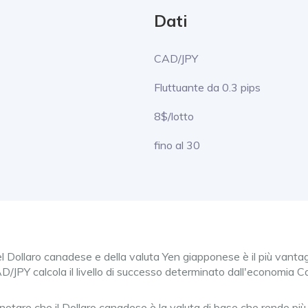
Dati
CAD/JPY
Fluttuante da 0.3 pips
8$/lotto
fino al 30
 del Dollaro canadese e della valuta Yen giapponese è il più van
AD/JPY calcola il livello di successo determinato dall'economia
tare che il Dollaro canadese è la valuta di base che rende più a