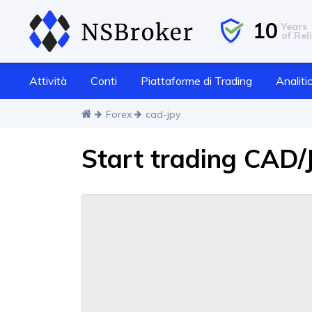
10
Years
of Reli
Attività
Conti
Piattaforme di Trading
Analiti
Forex
cad-jpy
Start trading CAD/