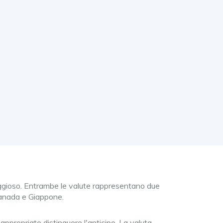
taggioso. Entrambe le valute rappresentano due
 Canada e Giappone.
ppropriato distinguere l'anticipo. La valuta