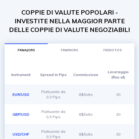
COPPIE DI VALUTE POPOLARI -
INVESTITE NELLA MAGGIOR PARTE
DELLE COPPIE DI VALUTE NEGOZIABILI
FXMAJORS
FXMINORS
FXEXOTICS
Leveraggio
Instrument
Spread in Pips
Commissione
(fino al)
Fluttuante da
EUR/USD
8$/lotto
30
0.3 Pips
Fluttuante da
GBP/USD
8$/lotto
30
0.3 Pips
Fluttuante da
USD/CHF
8$/lotto
30
0.3 Pips