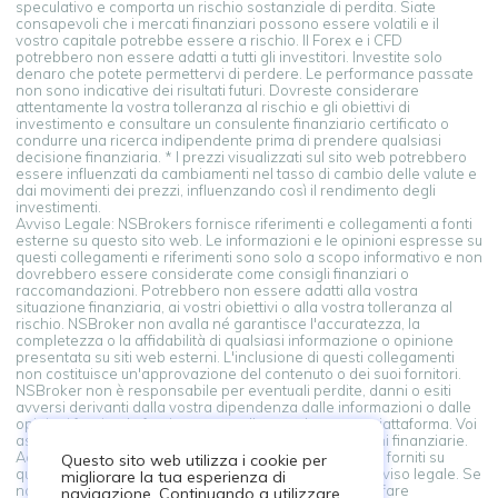
speculativo e comporta un rischio sostanziale di perdita. Siate
consapevoli che i mercati finanziari possono essere volatili e il
vostro capitale potrebbe essere a rischio. Il Forex e i CFD
potrebbero non essere adatti a tutti gli investitori. Investite solo
denaro che potete permettervi di perdere. Le performance passate
non sono indicative dei risultati futuri. Dovreste considerare
attentamente la vostra tolleranza al rischio e gli obiettivi di
investimento e consultare un consulente finanziario certificato o
condurre una ricerca indipendente prima di prendere qualsiasi
decisione finanziaria. * I prezzi visualizzati sul sito web potrebbero
essere influenzati da cambiamenti nel tasso di cambio delle valute e
dai movimenti dei prezzi, influenzando così il rendimento degli
investimenti.
Avviso Legale: NSBrokers fornisce riferimenti e collegamenti a fonti
esterne su questo sito web. Le informazioni e le opinioni espresse su
questi collegamenti e riferimenti sono solo a scopo informativo e non
dovrebbero essere considerate come consigli finanziari o
raccomandazioni. Potrebbero non essere adatti alla vostra
situazione finanziaria, ai vostri obiettivi o alla vostra tolleranza al
rischio. NSBroker non avalla né garantisce l'accuratezza, la
completezza o la affidabilità di qualsiasi informazione o opinione
presentata su siti web esterni. L'inclusione di questi collegamenti
non costituisce un'approvazione del contenuto o dei suoi fornitori.
NSBroker non è responsabile per eventuali perdite, danni o esiti
avversi derivanti dalla vostra dipendenza dalle informazioni o dalle
opinioni fornite da fonti esterne collegate da questa piattaforma. Voi
assumete la piena responsabilità delle vostre decisioni finanziarie.
Accedendo e utilizzando i collegamenti a fonti esterne forniti su
Questo sito web utilizza i cookie per
questa piattaforma, riconoscete e accettate questo avviso legale. Se
migliorare la tua esperienza di
non siete d'accordo con questi termini, astenetevi dal fare
navigazione. Continuando a utilizzare