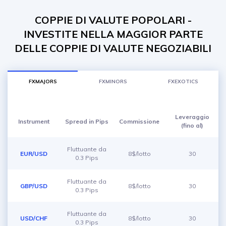
COPPIE DI VALUTE POPOLARI -
INVESTITE NELLA MAGGIOR PARTE
DELLE COPPIE DI VALUTE NEGOZIABILI
FXMAJORS
FXMINORS
FXEXOTICS
Leveraggio
Instrument
Spread in Pips
Commissione
(fino al)
Fluttuante da
EUR/USD
8$/lotto
30
0.3 Pips
Fluttuante da
GBP/USD
8$/lotto
30
0.3 Pips
Fluttuante da
USD/CHF
8$/lotto
30
0.3 Pips