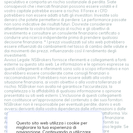
speculativo e comporta un rischio sostanziale di perdita. Siate
consapevoli che i mercati finanziari possono essere volatili e il
vostro capitale potrebbe essere a rischio. Il Forex e i CFD
potrebbero non essere adatti a tutti gli investitori. Investite solo
denaro che potete permettervi di perdere. Le performance passate
non sono indicative dei risultati futuri. Dovreste considerare
attentamente la vostra tolleranza al rischio e gli obiettivi di
investimento e consultare un consulente finanziario certificato o
condurre una ricerca indipendente prima di prendere qualsiasi
decisione finanziaria. * I prezzi visualizzati sul sito web potrebbero
essere influenzati da cambiamenti nel tasso di cambio delle valute e
dai movimenti dei prezzi, influenzando così il rendimento degli
investimenti.
Avviso Legale: NSBrokers fornisce riferimenti e collegamenti a fonti
esterne su questo sito web. Le informazioni e le opinioni espresse su
questi collegamenti e riferimenti sono solo a scopo informativo e non
dovrebbero essere considerate come consigli finanziari o
raccomandazioni. Potrebbero non essere adatti alla vostra
situazione finanziaria, ai vostri obiettivi o alla vostra tolleranza al
rischio. NSBroker non avalla né garantisce l'accuratezza, la
completezza o la affidabilità di qualsiasi informazione o opinione
presentata su siti web esterni. L'inclusione di questi collegamenti
non costituisce un'approvazione del contenuto o dei suoi fornitori.
NSBroker non è responsabile per eventuali perdite, danni o esiti
avversi derivanti dalla vostra dipendenza dalle informazioni o dalle
opinioni fornite da fonti esterne collegate da questa piattaforma. Voi
assumete la piena responsabilità delle vostre decisioni finanziarie.
Accedendo e utilizzando i collegamenti a fonti esterne forniti su
Questo sito web utilizza i cookie per
questa piattaforma, riconoscete e accettate questo avviso legale. Se
migliorare la tua esperienza di
non siete d'accordo con questi termini, astenetevi dal fare
navigazione. Continuando a utilizzare