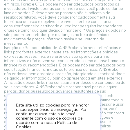
em risco. Forex e CFDs podem não ser adequados para todos os
investidores. Invista apenas com dinheiro que você pode se dar ao
luxo de perder. O desempenho passado não é indicativo de
resultados futuros. Você deve considerar cuidadosamente sua
tolerância ao risco e objetivos de investimento e consultar um
consultor financeiro certificado ou realizar pesquisa independente
antes de tomar qualquer decisão financeira. * Os preços exibidos no
site podem ser afetados por mudanças na taxa de câmbio e
movimentos de preços, afetando assim o seu retorno de
investimento.
Isenção de Responsabilidade: A NSBrokers fornece referências e
links para fontes externas neste site. As informações e opiniões
expressas nesses links e referências são apenas para fins
informativos e não devem ser consideradas como aconselhamento
financeiro ou recomendações. Elas podem não ser adequadas para
sua situação financeira, metas ou tolerância ao risco. A NSBroker
não endossa nem garante a precisão, integridade ou confiabilidade
de qualquer informação ou opinião apresentada em sites externos.
A inclusão desses links não constitui um endosso do conteúdo ou de
seus provedores. A NSBroker não é responsável por quaisquer
perdas, danos ou resultados adversos resultantes de sua
dependência de informações ou opiniões fornecidas em fontes
externas vinculadas a partir desta plataforma. Você assume toda a
responsabilidade por suas decisões financeiras. Ao acessar e usar
Este site utiliza cookies para melhorar
os links para fontes externas fornecidos nesta plataforma, você
a sua experiência de navegação. Ao
reconhece e concorda com este aviso legal. Se você não concorda
continuar a usar este site, você
com estes termos, abstenha-se de confiar nas informações e
consente com o uso de cookies de
opiniões apresentadas em fontes externas. Sempre busque
acordo com a nossa Política de
aconselhamento profissional ao tomar decisões financeiras.
Cookies.