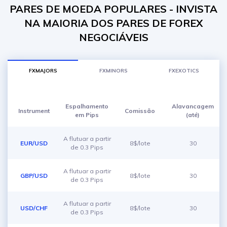
PARES DE MOEDA POPULARES - INVISTA
NA MAIORIA DOS PARES DE FOREX
NEGOCIÁVEIS
FXMAJORS
FXMINORS
FXEXOTICS
Espalhamento
Alavancagem
Instrument
Comissão
em Pips
(até)
A flutuar a partir
EUR/USD
8$/lote
30
de 0.3 Pips
A flutuar a partir
GBP/USD
8$/lote
30
de 0.3 Pips
A flutuar a partir
USD/CHF
8$/lote
30
de 0.3 Pips