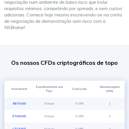
negociação num ambiente de baixo risco que inclui
requisitos mínimos, competindo por spreads, e sem custos
adicionais. Comece hoje mesmo inscrevendo-se na conta
de negociação de demonstração sem risco com a
NSBroker!
Os nossos CFDs criptográficos de topo
Espalhamento em
Alavancagem
Instrument
Comissão
Pips
(até)
XBT/USD
Flutuar
0.05%
2
ETH/USD
Flutuar
0.05%
2
LTC/USD
Flutuar
0.05%
2