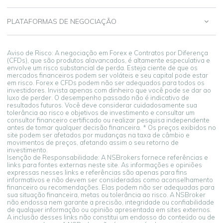
PLATAFORMAS DE NEGOCIAÇÃO
Aviso de Risco: A negociação em Forex e Contratos por Diferença
(CFDs), que são produtos alavancados, é altamente especulativa e
envolve um risco substancial de perda. Esteja ciente de que os
mercados financeiros podem ser voláteis e seu capital pode estar
em risco. Forex e CFDs podem não ser adequados para todos os
investidores. Invista apenas com dinheiro que você pode se dar ao
luxo de perder. O desempenho passado não é indicativo de
resultados futuros. Você deve considerar cuidadosamente sua
tolerância ao risco e objetivos de investimento e consultar um
consultor financeiro certificado ou realizar pesquisa independente
antes de tomar qualquer decisão financeira. * Os preços exibidos no
site podem ser afetados por mudanças na taxa de câmbio e
movimentos de preços, afetando assim o seu retorno de
investimento.
Isenção de Responsabilidade: A NSBrokers fornece referências e
links para fontes externas neste site. As informações e opiniões
expressas nesses links e referências são apenas para fins
informativos e não devem ser consideradas como aconselhamento
financeiro ou recomendações. Elas podem não ser adequadas para
sua situação financeira, metas ou tolerância ao risco. A NSBroker
não endossa nem garante a precisão, integridade ou confiabilidade
de qualquer informação ou opinião apresentada em sites externos.
A inclusão desses links não constitui um endosso do conteúdo ou de